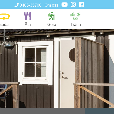
0485-35700
Om oss
Bada
Äta
Göra
Träna