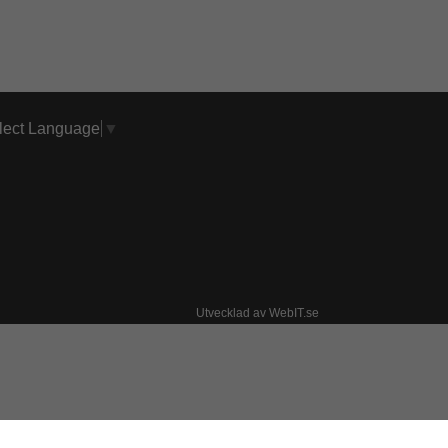
lect Language
▼
Utvecklad av WebIT.se