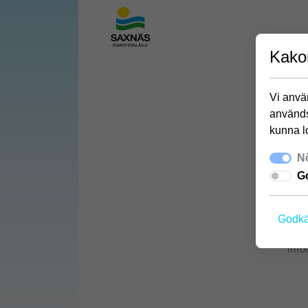
Kako
Vi använ
används
kunna l
Nö
Go
Godkä