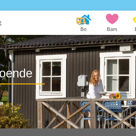
g
Bo
Barn
oende