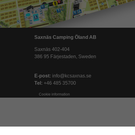
Saxnäs Camping Öland AB
Saxnäs 402-404
386 95 Färjestaden, Sweden
E-post:
info@kcsaxnas.se
Tel:
+46 485 35700
Cookie information