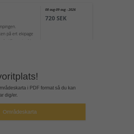
voritplats!
områdeskarta i PDF format så du kan
r dig/er.
Områdeskarta