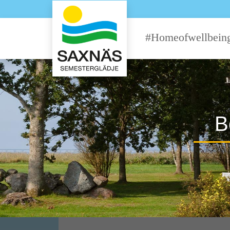
#Homeofwellbein
B