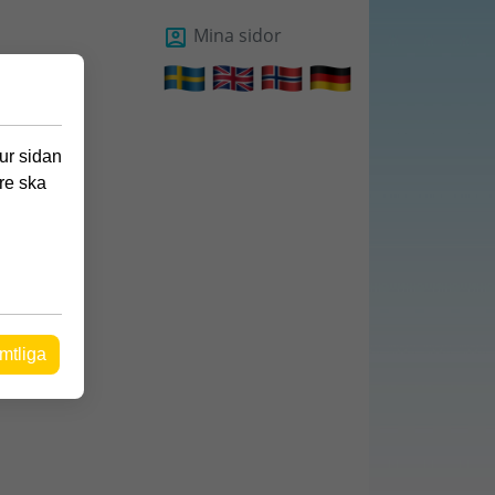
hur sidan
re ska
mtliga