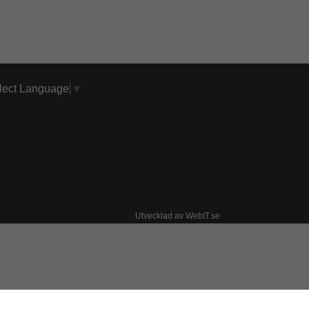
lect Language
▼
Utvecklad av WebIT.se