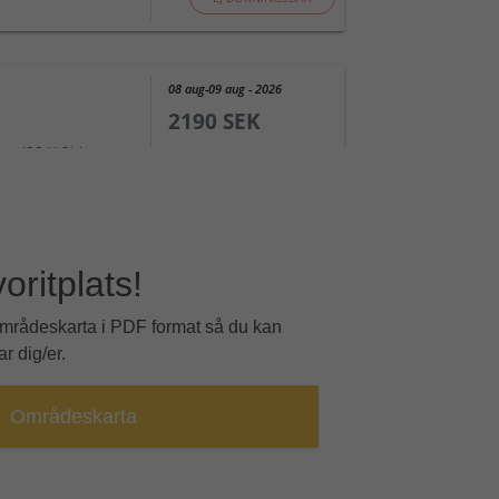
voritplats!
områdeskarta i PDF format så du kan
r dig/er.
Områdeskarta