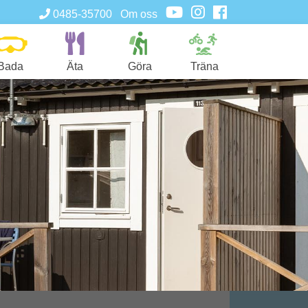
0485-35700
Om oss
Bada
Äta
Göra
Träna