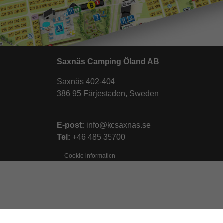
Saxnäs Camping Öland AB
Saxnäs 402-404
386 95 Färjestaden, Sweden
E-post:
info@kcsaxnas.se
Tel:
+46 485 35700
Cookie information