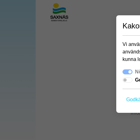
Kako
Vi använ
används
kunna l
Nö
Go
Godkä