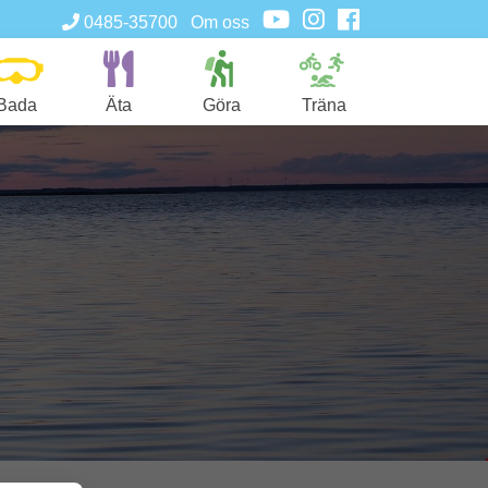
0485-35700
Om oss
Bada
Äta
Göra
Träna