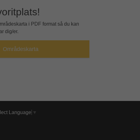
voritplats!
områdeskarta i PDF format så du kan
r dig/er.
Områdeskarta
lect Language
▼