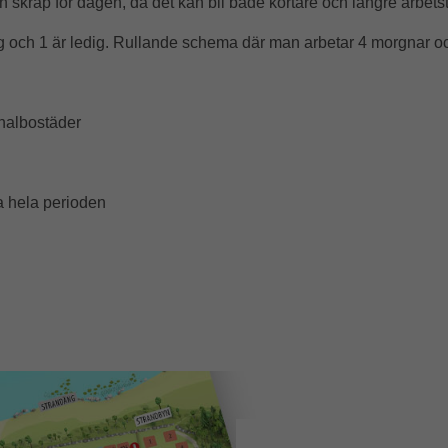
kräp för dagen, då det kan bli både kortare och längre arbetst
ag och 1 är ledig. Rullande schema där man arbetar 4 morgnar oc
onalbostäder
a hela perioden