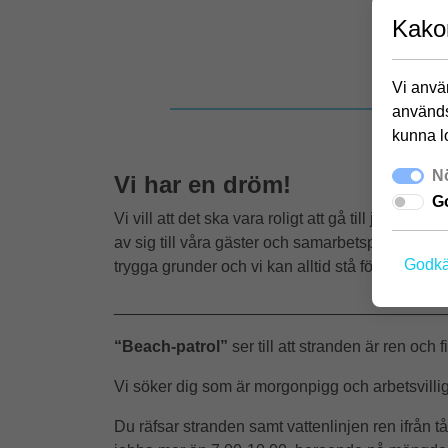
Kako
Vi använ
används
kunna l
Nö
Vi har en dröm!
Go
Vi vill att det ska vara roligt att gå till jobbe
av sig till våra gäster och samarbetspartners. Al
Godkä
trygga grunder och vi kan alltid stå för vad vi 
_____________________________________
“Beach-patrol”
ser till att stranden är ren o
Vi söker dig som är morgonpigg och arbetsvillig
Du räfsar stranden samt vattenlinjen ren ifrån t