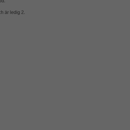
id.
h är ledig 2.