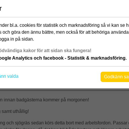
r
Beach-Patrol
der bl.a. cookies för statistik och marknadsföring så vi kan se 
 och göra den ännu bättre, men också för att behöriga använda
ogga in på sidan.
dvändiga kakor för att sidan ska fungera!
ogle Analytics och facebook - Statistik & marknadsföring.
t på Saxnäs Camping. Vi vill att människor ska trivas och utveckl
la ska tycka det är roligt att vara hos oss och alltid känna att v
nn valda
Godkänn sa
lovar! Tillsammans skapar vi semesterglädje!
_________________________________________________
ch fin innan badgästerna kommer på morgonen!
 samt uthållig!
ång och sjögräs sedan körs detta bort med arbetsfordon. Passar d