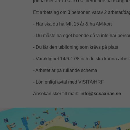
jobba mer än 7.00-10.00, beroende på mängden s
Ett arbetslag om 3 personer, varav 2 arbetar/d
- Här ska du ha fyllt 15 år & ha AM-kort
- Du måste ha eget boende då vi inte har pers
- Du får den utbildning som krävs på plats
- Varaktighet 14/6-17/8 och du ska kunna arbet
- Arbetet är på rullande schema
- Lön enligt avtal med VISITA/HRF
Ansökan sker till mail:
info@kcsaxnas.se