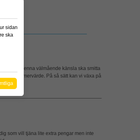
hur sidan
re ska
as här och att denna välmående känsla ska smitta
i ger dem ett mervärde. På så sätt kan vi växa på
mtliga
_____________________________________
ig som vill tjäna lite extra pengar men inte