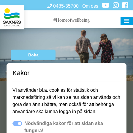
0485-35700
Om oss
#Homeofwellbeing
Boka
Kakor
Vi använder bl.a. cookies för statistik och
Välkommen till Öland och oss på
marknadsföring så vi kan se hur sidan används och
Saxnäs Camping!
göra den ännu bättre, men också för att behöriga
användare ska kunna logga in på sidan.
Öppettider v. 25-32
Nödvändiga kakor för att sidan ska
Dagligen kl. 8-22
fungera!