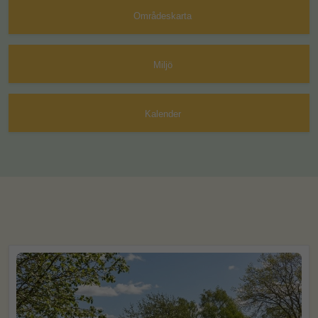
Områdeskarta
Miljö
Kalender