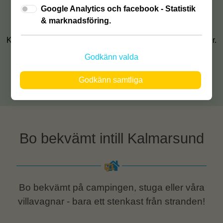
Öppettider v. 33
Google Analytics och facebook - Statistik
Dagligen kl. 8-21
& marknadsföring.
Kontakta oss om ni inte hinner komma inom våra öppettider.
Godkänn valda
Tel:
0485 - 357 00
Godkänn samtliga
Mail: Info@kcsaxnas.se
Bo bekvämt intill Kalmarsund
Bo bekvämt på campingen, stuga eller våra
villavagnar - bara ett stenkast från stranden!