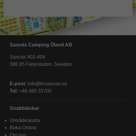
Saxnäs Camping Öland AB
Saxnäs 402-404
386 95 Färjestaden, Sweden
E-post:
info@kcsaxnas.se
Tel:
+46 485 35700
Snabblänkar
Områdeskarta
Boka Online
Om oss