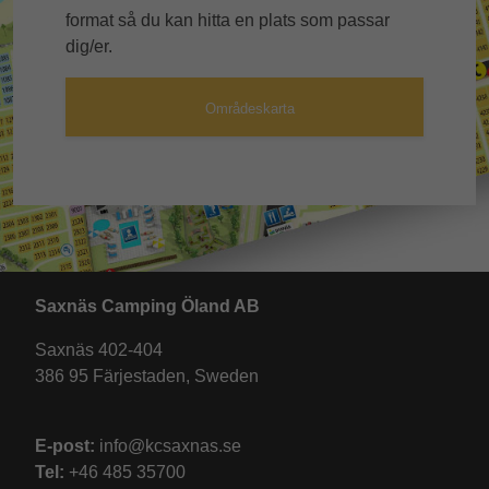
format så du kan hitta en plats som passar
dig/er.
Områdeskarta
Saxnäs Camping Öland AB
Saxnäs 402-404
386 95 Färjestaden, Sweden
E-post:
info@kcsaxnas.se
Tel:
+46 485 35700