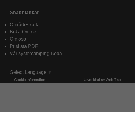
Snabblänkar
Områdeskarta
Boka Online
Om oss
Prislista PDF
Vår systercamping Böda
Select Language
▼
Cookie information
Utvecklad av WebIT.se