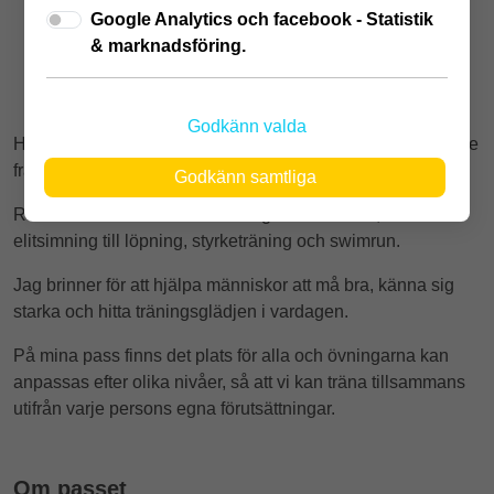
Samling vid receptionen
Google Analytics och facebook - Statistik
& marknadsföring.
24 jun
-
15 juli
Godkänn valda
Hej! Jag heter Hanna Carmvall och är PT och kostrådgivare
från Växjö.
Godkänn samtliga
Rörelse har alltid varit en naturlig del av mitt liv, från
elitsimning till löpning, styrketräning och swimrun.
Jag brinner för att hjälpa människor att må bra, känna sig
starka och hitta träningsglädjen i vardagen.
På mina pass finns det plats för alla och övningarna kan
anpassas efter olika nivåer, så att vi kan träna tillsammans
utifrån varje persons egna förutsättningar.
Om passet