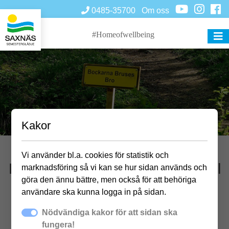
0485-35700
Om oss
#Homeofwellbeing
Kakor
Vi använder bl.a. cookies för statistik och
Löpträning med Hanna Carmvall
marknadsföring så vi kan se hur sidan används och
göra den ännu bättre, men också för att behöriga
användare ska kunna logga in på sidan.
Nödvändiga kakor för att sidan ska
Träna tillsammans med PT Hanna Carmvall
fungera!