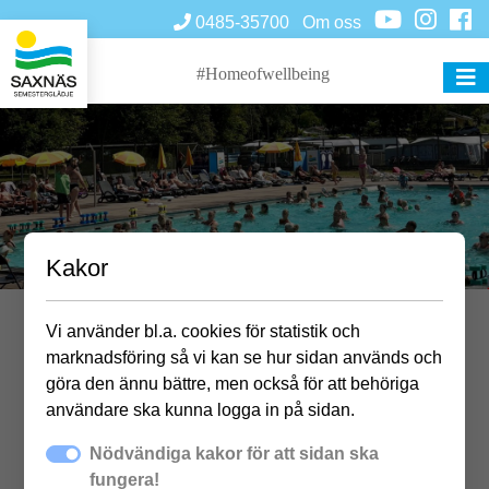
0485-35700
Om oss
#Homeofwellbeing
Kakor
Vi använder bl.a. cookies för statistik och
Vattengympa
marknadsföring så vi kan se hur sidan används och
göra den ännu bättre, men också för att behöriga
användare ska kunna logga in på sidan.
Nödvändiga kakor för att sidan ska
För deltagande gäller giltig poolentré för dagen.
fungera!